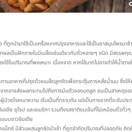
ว ที่ถูกนำมาใช้เป็นเครื่องเทศปรุงอาหารและใช้เป็นยาสมุนไพรมาช้า
็นฝักภายในมีเมล็ดเช่นเดียวกับถั่วหลายๆ ชนิด มีสรรพคุณที่
้องใช้ในปริมาณที่พอเหมาะ เนื่องจาก หากใช้มากไปอาจทำให้น้ำตาล
านอาหารที่ปรุงด้วยเมล็ดลูกซัดเพื่อกระตุ้นการหลั่งน้ำนม ซึ่งให
เนื่องจากอาจส่งผลกระทบไปถึงการบีบตัวของมดลูก จนเป็นสาเหตุ
ู้ป่วยโรคเบาหวาน เริ่มเป็นที่ทราบกัน แต่เป็นการยากที่จะรับประ
ินเดีย ยุโรป และอเมริกา รวมถึงรสชาติขมเข้มที่ไม่เหมือนถั่วทั่วๆ
ารแบบชาวอินเดีย
แม็กซ์ มีส่วนผสมลูกซัดนำเข้า ที่ถูกจำกัดปริมาณที่ปลอดภัย คิดค