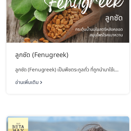
ลูกซัด (Fenugreek)
ลูกซัด (Fenugreek) เป็นพืชตระกูลถั่ว ที่ถูกนำมาใช้เ…
อ่านเพิ่มเติม