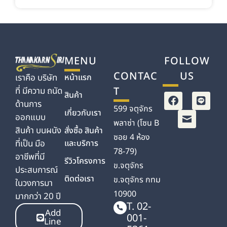
MENU
FOLLOW
CONTAC
US
หน้าแรก
เราคือ บริษัท
T
ที่ มีความ ถนัด
สินค้า
ด้านการ
599 จตุจักร
เกี่ยวกับเรา
ออกแบบ
พลาซ่า (โซน B
สินค้า บนผนัง
สั่งซื้อ สินค้า
ซอย 4 ห้อง
และบริการ
ที่เป็น มือ
78-79)
อาชีพที่มี
รีวิวโครงการ
ข.จตุจักร
ประสบการณ์
ติดต่อเรา
ข.จตุจักร กทม
ในวงการมา
10900
มากกว่า 20 ปี
T. 02-
Add
001-
Line