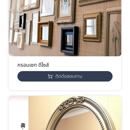
กรอบเซท ดีไซส์
ติดต่อสอบถาม