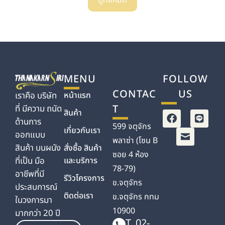
MENU
FOLLOW
CONTAC
US
หน้าแรก
เราคือ บริษัท
T
ที่ มีความ ถนัด
สินค้า
ด้านการ
599 จตุจักร
เกี่ยวกับเรา
ออกแบบ
พลาซ่า (โซน B
สินค้า บนผนัง
สั่งซื้อ สินค้า
ซอย 4 ห้อง
และบริการ
ที่เป็น มือ
78-79)
อาชีพที่มี
รีวิวโครงการ
ข.จตุจักร
ประสบการณ์
ติดต่อเรา
ข.จตุจักร กทม
ในวงการมา
10900
มากกว่า 20 ปี
T. 02-