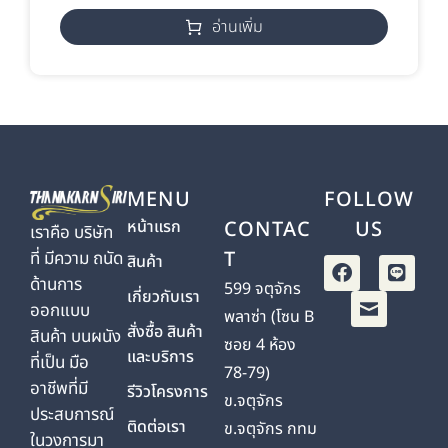
อ่านเพิ่ม
MENU
FOLLOW
หน้าแรก
CONTAC
US
เราคือ บริษัท
T
ที่ มีความ ถนัด
สินค้า
ด้านการ
599 จตุจักร
เกี่ยวกับเรา
ออกแบบ
พลาซ่า (โซน B
สั่งซื้อ สินค้า
สินค้า บนผนัง
ซอย 4 ห้อง
และบริการ
ที่เป็น มือ
78-79)
อาชีพที่มี
รีวิวโครงการ
ข.จตุจักร
ประสบการณ์
ติดต่อเรา
ข.จตุจักร กทม
ในวงการมา