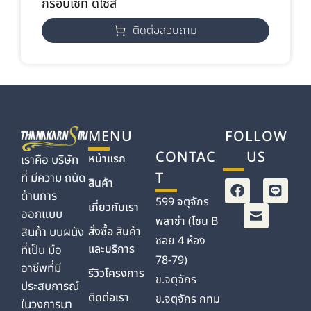
กรอบเซท ดีไซส์
ติดต่อสอบถาม
MENU
FOLLOW
CONTAC
US
หน้าแรก
เราคือ บริษัท
T
ที่ มีความ ถนัด
สินค้า
ด้านการ
599 จตุจักร
เกี่ยวกับเรา
ออกแบบ
พลาซ่า (โซน B
สินค้า บนผนัง
สั่งซื้อ สินค้า
ซอย 4 ห้อง
และบริการ
ที่เป็น มือ
78-79)
อาชีพที่มี
รีวิวโครงการ
ข.จตุจักร
ประสบการณ์
ติดต่อเรา
ข.จตุจักร กทม
ในวงการมา